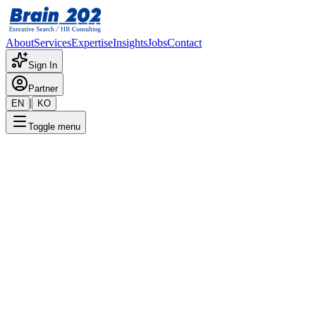
About
Services
Expertise
Insights
Jobs
Contact
Sign In
Partner
|
EN
KO
Toggle menu
← 채용공고 목록
IT아키텍트팀_DA
기밀
게시일
:
2/15/2024
Apply Now
포지션 개요
해당 포지션에 대한 상세 정보입니다. 자세한 내용은 담당 컨