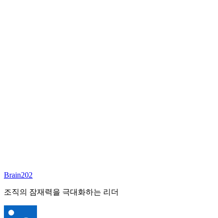
담당 컨설턴트
김달원
부사장
Email:
laywon@brain202.co.kr
Brain202 AI에게 질문하세요
포지션 정보
담당 컨설턴트
김달원
상태
진행중
레벨
고용형태
Exec Search
경력
35+
산업
Brain202
Finance/Tech/Industry
조직의 잠재력을 극대화하는 리더