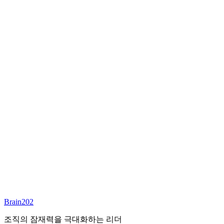
최종 합류
담당 컨설턴트
김달원
부사장
Email:
laywon@brain202.co.kr
Brain202 AI에게 질문하세요
포지션 정보
담당 컨설턴트
김달원
상태
진행중
레벨
고용형태
Exec Search
경력
35+
산업
Brain202
Finance/Tech/Industry
조직의 잠재력을 극대화하는 리더