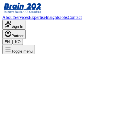
About
Services
Expertise
Insights
Jobs
Contact
Sign In
Partner
|
EN
KO
Toggle menu
← 채용공고 목록
MCU반도체 디지털 설계(10년
이상)
기밀
게시일
:
6/25/2024
Apply Now
포지션 개요