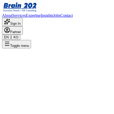
About
Services
Expertise
Insights
Jobs
Contact
Sign In
Partner
|
EN
KO
Toggle menu
← 채용공고 목록
Firmware/Runtime SW
Engineer for Edge NPU -
Automotive
기밀
게시일
:
1/4/2024
Apply Now