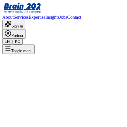
About
Services
Expertise
Insights
Jobs
Contact
Sign In
Partner
|
EN
KO
Toggle menu
← 채용공고 목록
Global Account Director
기밀
게시일
:
8/26/2024
Apply Now
포지션 개요
해당 포지션에 대한 상세 정보입니다. 자세한 내용은 담당 컨설