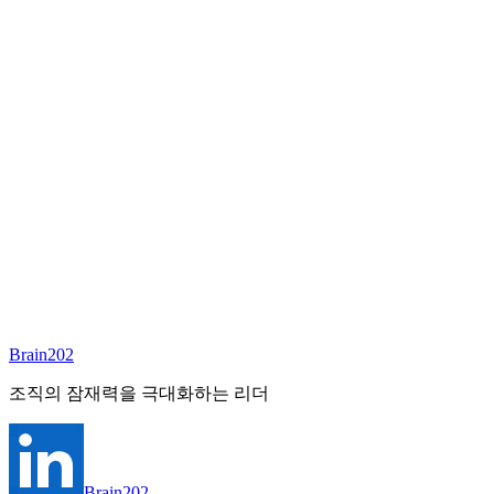
심향희
Founder & CEO
Email:
annieshim@brain202.co.kr
Brain202 AI에게 질문하세요
포지션 정보
담당 컨설턴트
심향희
상태
진행중
레벨
고용형태
General Mgmt
경력
30+
산업
Brain202
All-Rounder (All Industries)
조직의 잠재력을 극대화하는 리더
Brain202