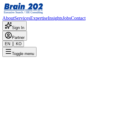
About
Services
Expertise
Insights
Jobs
Contact
Sign In
Partner
|
EN
KO
Toggle menu
← 채용공고 목록
연구소_화질평가_선임~책임급
기밀
게시일
:
1/24/2024
Apply Now
포지션 개요
해당 포지션에 대한 상세 정보입니다. 자세한 내용은 담당 컨설