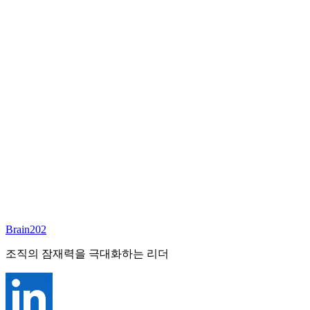
담당 컨설턴트
이서연
부대표 겸 파트너
Email:
sharon@brain202.co.kr
Brain202 AI에게 질문하세요
포지션 정보
담당 컨설턴트
이서연
상태
진행중
레벨
고용형태
Exec Search
경력
20+
산업
Brain202
Prof. Svcs (General)
조직의 잠재력을 극대화하는 리더