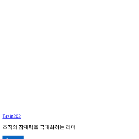
최종 합류
담당 컨설턴트
배정 예정
준비중
이 포지션의 담당 컨설턴트가 곧 배정될 예정입니다.
Brain202 AI에게 질문하세요
포지션 정보
담당 컨설턴트
홍석우
상태
진행중
레벨
고용형태
정규직
경력
N/A
산업
Brain202
조직의 잠재력을 극대화하는 리더