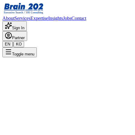
About
Services
Expertise
Insights
Jobs
Contact
Sign In
Partner
|
EN
KO
Toggle menu
← 채용공고 목록
Quality Engineer_책임매니저
(차장급)
기밀
게시일
:
4/23/2024
Apply Now
포지션 개요