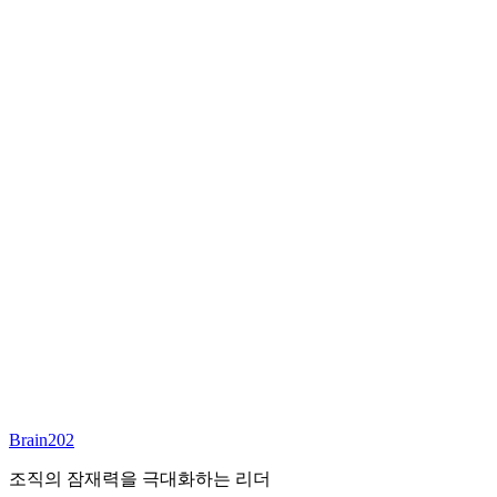
최종 합류
담당 컨설턴트
안우상
파트너
Email:
joseph.ahn@brain202.co.kr
Brain202 AI에게 질문하세요
포지션 정보
담당 컨설턴트
안우상
상태
진행중
레벨
고용형태
Deep Tech
경력
23+
산업
Brain202
Technology, Cloud
조직의 잠재력을 극대화하는 리더