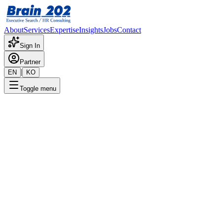
About
Services
Expertise
Insights
Jobs
Contact
Sign In
Partner
|
EN
KO
Toggle menu
← 채용공고 목록
DS SPO팀_Data Scientist(5-12
년, 35세 이하)
기밀
게시일
:
9/3/2024
Apply Now
포지션 개요