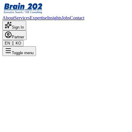
About
Services
Expertise
Insights
Jobs
Contact
Sign In
Partner
|
EN
KO
Toggle menu
← 채용공고 목록
연구소_Analog Design_선임~
책임
기밀
게시일
:
1/24/2024
Apply Now
포지션 개요