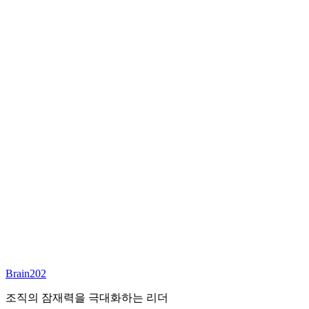
최종 합류
담당 컨설턴트
이서연
부대표 겸 파트너
Email:
sharon@brain202.co.kr
Brain202 AI에게 질문하세요
포지션 정보
담당 컨설턴트
이서연
상태
진행중
레벨
고용형태
Exec Search
경력
20+
산업
Brain202
Prof. Svcs (General)
조직의 잠재력을 극대화하는 리더