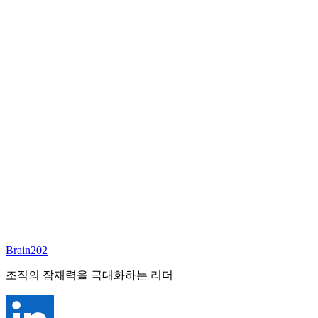
담당 컨설턴트
이서연
부대표 겸 파트너
Email:
sharon@brain202.co.kr
Brain202 AI에게 질문하세요
포지션 정보
담당 컨설턴트
이서연
상태
진행중
레벨
고용형태
Exec Search
경력
20+
산업
Brain202
Prof. Svcs (General)
조직의 잠재력을 극대화하는 리더