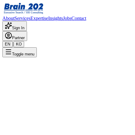
About
Services
Expertise
Insights
Jobs
Contact
Sign In
Partner
|
EN
KO
Toggle menu
← 채용공고 목록
상품기획(전사)_선임~책임
기밀
게시일
:
10/23/2024
Apply Now
포지션 개요
해당 포지션에 대한 상세 정보입니다. 자세한 내용은 담당 컨