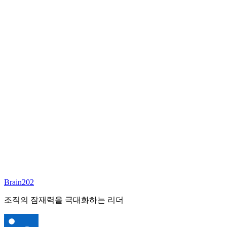
담당 컨설턴트
김달원
부사장
Email:
laywon@brain202.co.kr
Brain202 AI에게 질문하세요
포지션 정보
담당 컨설턴트
김달원
상태
진행중
레벨
고용형태
Exec Search
경력
35+
산업
Brain202
Finance/Tech/Industry
조직의 잠재력을 극대화하는 리더