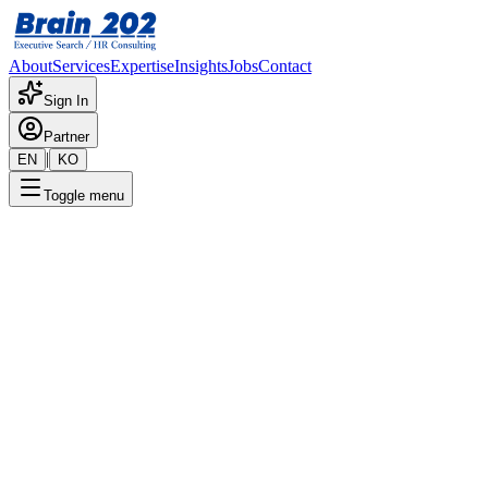
About
Services
Expertise
Insights
Jobs
Contact
Sign In
Partner
|
EN
KO
Toggle menu
← 채용공고 목록
인프라아키텍트팀_DE_과장
기밀
게시일
:
11/20/2024
Apply Now
포지션 개요
해당 포지션에 대한 상세 정보입니다. 자세한 내용은 담당 컨