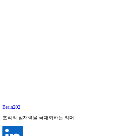
담당 컨설턴트
이서연
부대표 겸 파트너
Email:
sharon@brain202.co.kr
Brain202 AI에게 질문하세요
포지션 정보
담당 컨설턴트
이서연
상태
진행중
레벨
고용형태
Exec Search
경력
20+
산업
Brain202
Prof. Svcs (General)
조직의 잠재력을 극대화하는 리더