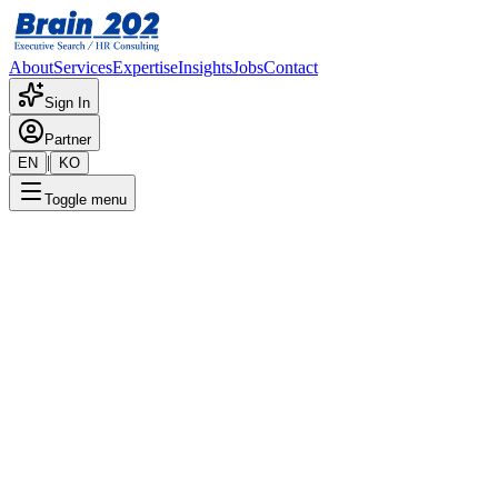
About
Services
Expertise
Insights
Jobs
Contact
Sign In
Partner
|
EN
KO
Toggle menu
← 채용공고 목록
영업담당
기밀
게시일
:
11/27/2025
Apply Now
포지션 개요
해당 포지션에 대한 상세 정보입니다. 자세한 내용은 담당 컨