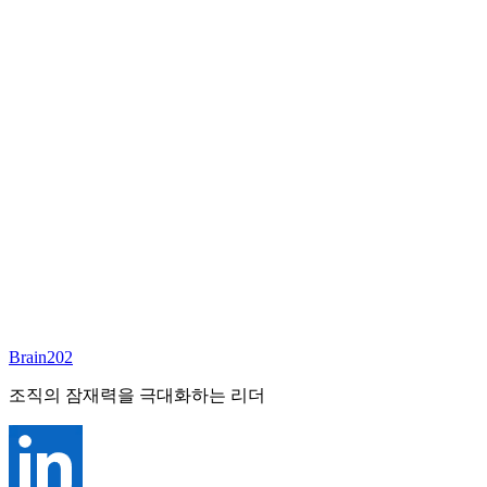
담당 컨설턴트
심향희
Founder & CEO
Email:
annieshim@brain202.co.kr
Brain202 AI에게 질문하세요
포지션 정보
담당 컨설턴트
심향희
상태
진행중
레벨
고용형태
General Mgmt
경력
30+
산업
Brain202
All-Rounder (All Industries)
조직의 잠재력을 극대화하는 리더