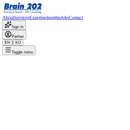
About
Services
Expertise
Insights
Jobs
Contact
Sign In
Partner
|
EN
KO
Toggle menu
← 채용공고 목록
회계(연결결산)
기밀
게시일
:
7/29/2024
Apply Now
포지션 개요
해당 포지션에 대한 상세 정보입니다. 자세한 내용은 담당 컨설