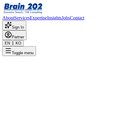
About
Services
Expertise
Insights
Jobs
Contact
Sign In
Partner
|
EN
KO
Toggle menu
← 채용공고 목록
방열/세라믹 기판_R&D 개발_
책임급
기밀
게시일
:
1/22/2024
Apply Now
포지션 개요