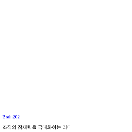
최종 합류
담당 컨설턴트
이서연
부대표 겸 파트너
Email:
sharon@brain202.co.kr
Brain202 AI에게 질문하세요
포지션 정보
담당 컨설턴트
이서연
상태
진행중
레벨
고용형태
Exec Search
경력
20+
산업
Brain202
Prof. Svcs (General)
조직의 잠재력을 극대화하는 리더