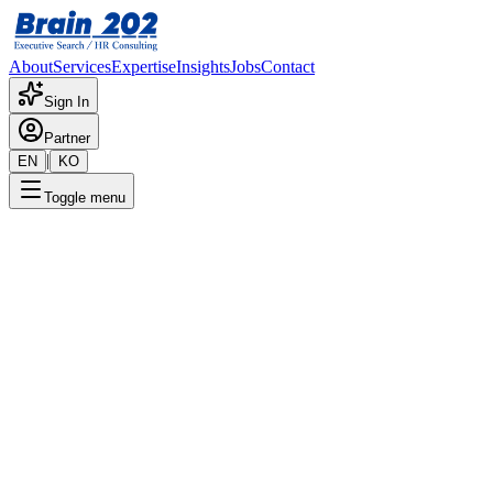
About
Services
Expertise
Insights
Jobs
Contact
Sign In
Partner
|
EN
KO
Toggle menu
← 채용공고 목록
리크루터
기밀
게시일
:
4/24/2025
Apply Now
포지션 개요
해당 포지션에 대한 상세 정보입니다. 자세한 내용은 담당 컨설