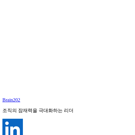
담당 컨설턴트
이서연
부대표 겸 파트너
Email:
sharon@brain202.co.kr
Brain202 AI에게 질문하세요
포지션 정보
담당 컨설턴트
이서연
상태
진행중
레벨
고용형태
Exec Search
경력
20+
산업
Brain202
Prof. Svcs (General)
조직의 잠재력을 극대화하는 리더