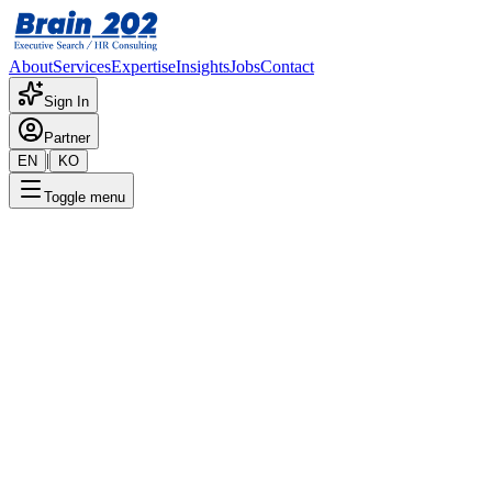
About
Services
Expertise
Insights
Jobs
Contact
Sign In
Partner
|
EN
KO
Toggle menu
← 채용공고 목록
서비스기획_대리~차장(연봉계
기밀
게시일
:
6/17/2025
Apply Now
포지션 개요
해당 포지션에 대한 상세 정보입니다. 자세한 내용은 담당 컨설