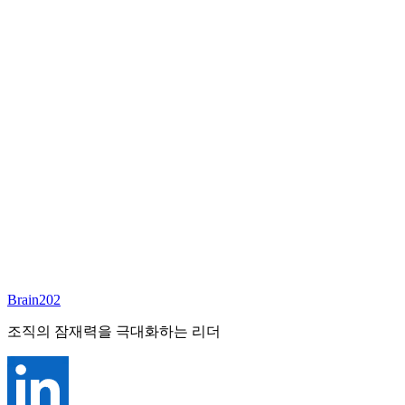
담당 컨설턴트
이서연
부대표 겸 파트너
Email:
sharon@brain202.co.kr
Brain202 AI에게 질문하세요
포지션 정보
담당 컨설턴트
이서연
상태
진행중
레벨
고용형태
Exec Search
경력
20+
산업
Brain202
Prof. Svcs (General)
조직의 잠재력을 극대화하는 리더