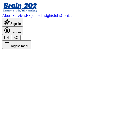
About
Services
Expertise
Insights
Jobs
Contact
Sign In
Partner
|
EN
KO
Toggle menu
← 채용공고 목록
Process Engineer (3년 이상)
기밀
게시일
:
6/24/2025
Apply Now
포지션 개요
해당 포지션에 대한 상세 정보입니다. 자세한 내용은 담당 컨