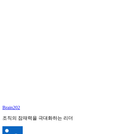
담당 컨설턴트
김달원
부사장
Email:
laywon@brain202.co.kr
Brain202 AI에게 질문하세요
포지션 정보
담당 컨설턴트
김달원
상태
진행중
레벨
고용형태
Exec Search
경력
35+
산업
Brain202
Finance/Tech/Industry
조직의 잠재력을 극대화하는 리더