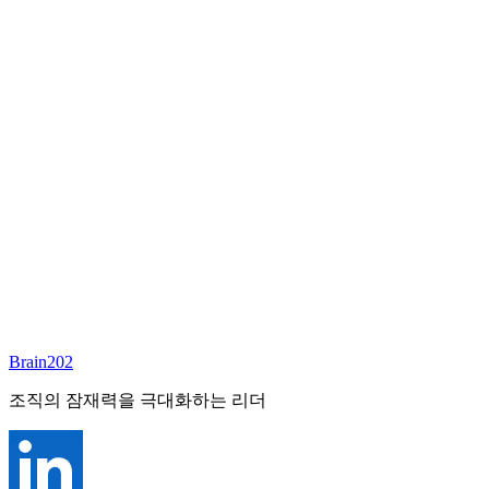
담당 컨설턴트
안우상
파트너
Email:
joseph.ahn@brain202.co.kr
Brain202 AI에게 질문하세요
포지션 정보
담당 컨설턴트
안우상
상태
진행중
레벨
고용형태
Deep Tech
경력
23+
산업
Brain202
Technology, Cloud
조직의 잠재력을 극대화하는 리더