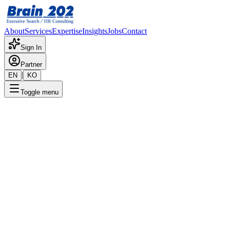
About
Services
Expertise
Insights
Jobs
Contact
Sign In
Partner
|
EN
KO
Toggle menu
← 채용공고 목록
저전압 리튬배터리 개발 총괄(
기밀
게시일
:
4/3/2025
Apply Now
포지션 개요
해당 포지션에 대한 상세 정보입니다. 자세한 내용은 담당 컨설