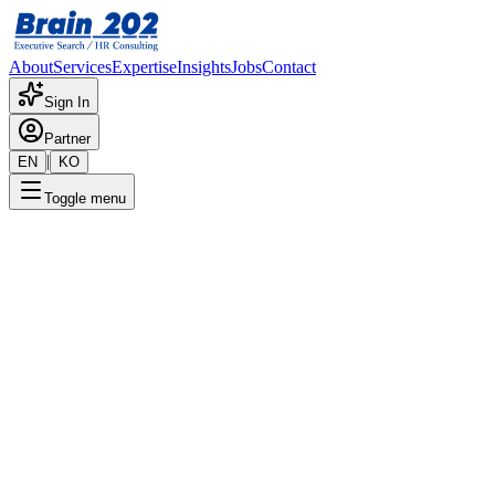
About
Services
Expertise
Insights
Jobs
Contact
Sign In
Partner
|
EN
KO
Toggle menu
← 채용공고 목록
회계(손익관리)
기밀
게시일
:
7/29/2024
Apply Now
포지션 개요
해당 포지션에 대한 상세 정보입니다. 자세한 내용은 담당 컨