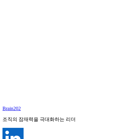
담당 컨설턴트
심향희
Founder & CEO
Email:
annieshim@brain202.co.kr
Brain202 AI에게 질문하세요
포지션 정보
담당 컨설턴트
심향희
상태
진행중
레벨
고용형태
General Mgmt
경력
30+
산업
Brain202
All-Rounder (All Industries)
조직의 잠재력을 극대화하는 리더