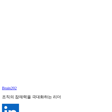
담당 컨설턴트
이서연
부대표 겸 파트너
Email:
sharon@brain202.co.kr
Brain202 AI에게 질문하세요
포지션 정보
담당 컨설턴트
이서연
상태
진행중
레벨
고용형태
Exec Search
경력
20+
산업
Brain202
Prof. Svcs (General)
조직의 잠재력을 극대화하는 리더