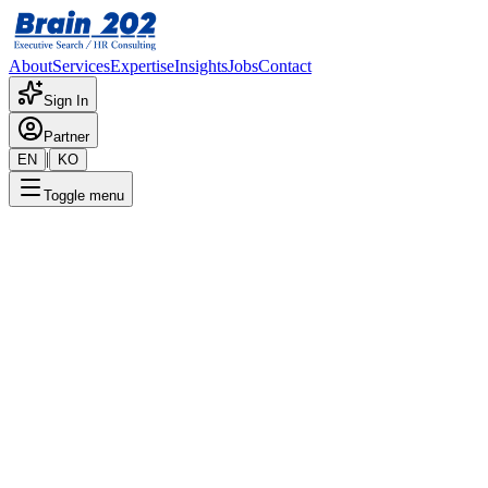
About
Services
Expertise
Insights
Jobs
Contact
Sign In
Partner
|
EN
KO
Toggle menu
← 채용공고 목록
인천점 영업관리_사원~과장급
기밀
게시일
:
6/14/2025
Apply Now
포지션 개요
해당 포지션에 대한 상세 정보입니다. 자세한 내용은 담당 컨