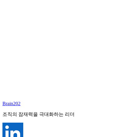
담당 컨설턴트
김달원
부사장
Email:
laywon@brain202.co.kr
Brain202 AI에게 질문하세요
포지션 정보
담당 컨설턴트
김달원
상태
진행중
레벨
고용형태
Exec Search
경력
35+
산업
Brain202
Finance/Tech/Industry
조직의 잠재력을 극대화하는 리더