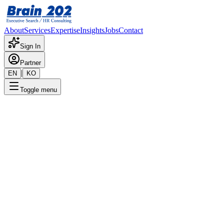
About
Services
Expertise
Insights
Jobs
Contact
Sign In
Partner
|
EN
KO
Toggle menu
← 채용공고 목록
파텍필립 브랜드 매니저(BM)
기밀
게시일
:
6/26/2024
Apply Now
포지션 개요
해당 포지션에 대한 상세 정보입니다. 자세한 내용은 담당 컨설