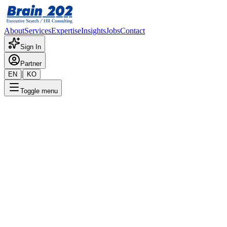
About
Services
Expertise
Insights
Jobs
Contact
Sign In
Partner
|
EN
KO
Toggle menu
← 채용공고 목록
대만 법인 반도체 영업_해외현
지채용
기밀
게시일
:
5/16/2025
Apply Now
포지션 개요