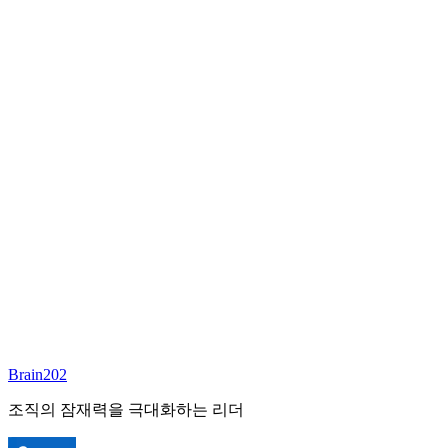
최종 합류
담당 컨설턴트
배정 예정
준비중
이 포지션의 담당 컨설턴트가 곧 배정될 예정입니다.
Brain202 AI에게 질문하세요
포지션 정보
담당 컨설턴트
안종현
상태
진행중
레벨
고용형태
정규직
경력
N/A
산업
Brain202
조직의 잠재력을 극대화하는 리더