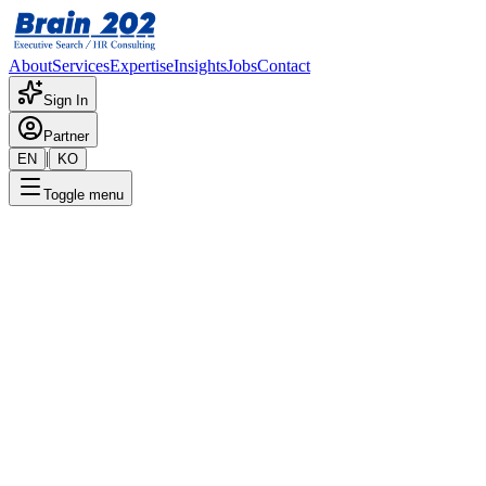
About
Services
Expertise
Insights
Jobs
Contact
Sign In
Partner
|
EN
KO
Toggle menu
← 채용공고 목록
배터리소재재료 개발 PM(실리
콘 폼 개발 10년이상 경력 5명
이상)
기밀
게시일
:
2/7/2025