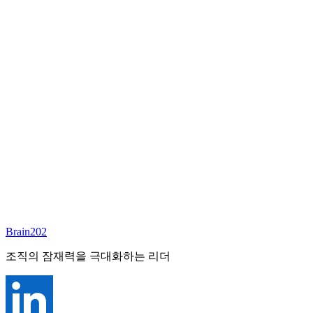
담당 컨설턴트
이서연
부대표 겸 파트너
Email:
sharon@brain202.co.kr
Brain202 AI에게 질문하세요
포지션 정보
담당 컨설턴트
이서연
상태
진행중
레벨
고용형태
Exec Search
경력
20+
산업
Brain202
Prof. Svcs (General)
조직의 잠재력을 극대화하는 리더