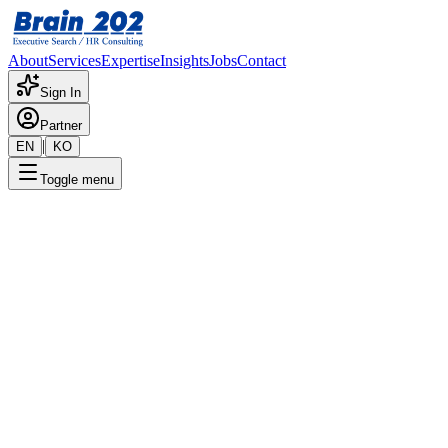
About
Services
Expertise
Insights
Jobs
Contact
Sign In
Partner
|
EN
KO
Toggle menu
← 채용공고 목록
이사회 멤버(3자리,AI-CDO,
Sales 분야, 보안분야)
기밀
게시일
:
6/2/2025
Apply Now
포지션 개요