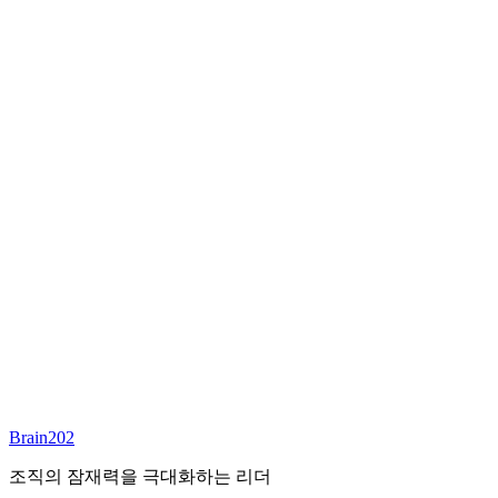
최종 합류
담당 컨설턴트
심향희
Founder & CEO
Email:
annieshim@brain202.co.kr
Brain202 AI에게 질문하세요
포지션 정보
담당 컨설턴트
심향희
상태
진행중
레벨
고용형태
General Mgmt
경력
30+
산업
Brain202
All-Rounder (All Industries)
조직의 잠재력을 극대화하는 리더