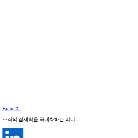
담당 컨설턴트
이서연
부대표 겸 파트너
Email:
sharon@brain202.co.kr
Brain202 AI에게 질문하세요
포지션 정보
담당 컨설턴트
이서연
상태
진행중
레벨
고용형태
Exec Search
경력
20+
산업
Brain202
Prof. Svcs (General)
조직의 잠재력을 극대화하는 리더