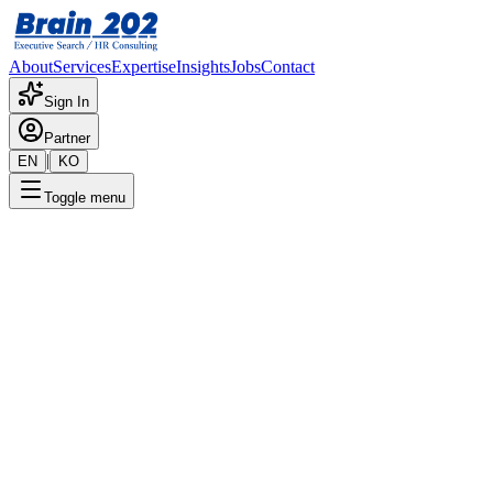
About
Services
Expertise
Insights
Jobs
Contact
Sign In
Partner
|
EN
KO
Toggle menu
← 채용공고 목록
해외영업리더_과장~부장급
기밀
게시일
:
4/3/2024
Apply Now
포지션 개요
해당 포지션에 대한 상세 정보입니다. 자세한 내용은 담당 컨