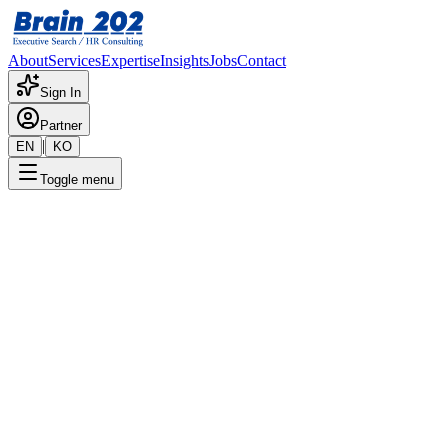
About
Services
Expertise
Insights
Jobs
Contact
Sign In
Partner
|
EN
KO
Toggle menu
← 채용공고 목록
인프라아키텍트팀_DA_대리-
과장
기밀
게시일
:
9/20/2024
Apply Now
포지션 개요