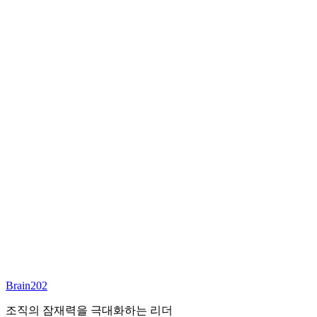
최종 합류
담당 컨설턴트
김달원
부사장
Email:
laywon@brain202.co.kr
Brain202 AI에게 질문하세요
포지션 정보
담당 컨설턴트
김달원
상태
진행중
레벨
고용형태
Exec Search
경력
35+
산업
Brain202
Finance/Tech/Industry
조직의 잠재력을 극대화하는 리더