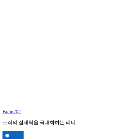
담당 컨설턴트
김달원
부사장
Email:
laywon@brain202.co.kr
Brain202 AI에게 질문하세요
포지션 정보
담당 컨설턴트
김달원
상태
진행중
레벨
고용형태
Exec Search
경력
35+
산업
Brain202
Finance/Tech/Industry
조직의 잠재력을 극대화하는 리더