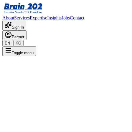
About
Services
Expertise
Insights
Jobs
Contact
Sign In
Partner
|
EN
KO
Toggle menu
← 채용공고 목록
DA팀_데이타 분석(3년 ~ 10년)
기밀
게시일
:
10/15/2024
Apply Now
포지션 개요
해당 포지션에 대한 상세 정보입니다. 자세한 내용은 담당 컨