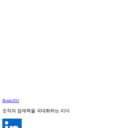
담당 컨설턴트
이서연
부대표 겸 파트너
Email:
sharon@brain202.co.kr
Brain202 AI에게 질문하세요
포지션 정보
담당 컨설턴트
이서연
상태
진행중
레벨
고용형태
Exec Search
경력
20+
산업
Brain202
Prof. Svcs (General)
조직의 잠재력을 극대화하는 리더