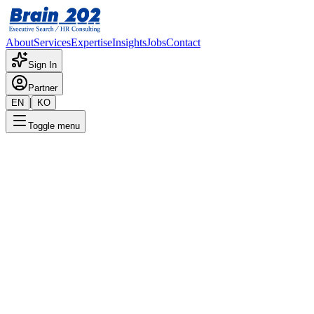
About
Services
Expertise
Insights
Jobs
Contact
Sign In
Partner
|
EN
KO
Toggle menu
← 채용공고 목록
개인신용대출 심사담당자
기밀
게시일
:
5/20/2025
Apply Now
포지션 개요
해당 포지션에 대한 상세 정보입니다. 자세한 내용은 담당 컨