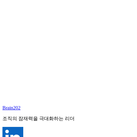
담당 컨설턴트
이서연
부대표 겸 파트너
Email:
sharon@brain202.co.kr
Brain202 AI에게 질문하세요
포지션 정보
담당 컨설턴트
이서연
상태
진행중
레벨
고용형태
Exec Search
경력
20+
산업
Brain202
Prof. Svcs (General)
조직의 잠재력을 극대화하는 리더