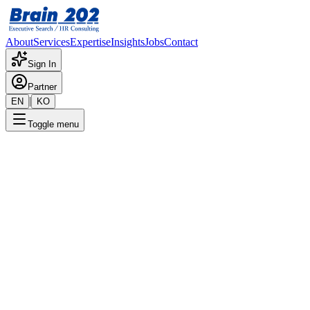
About
Services
Expertise
Insights
Jobs
Contact
Sign In
Partner
|
EN
KO
Toggle menu
← 채용공고 목록
디자인 Lead
기밀
게시일
:
4/24/2025
Apply Now
포지션 개요
해당 포지션에 대한 상세 정보입니다. 자세한 내용은 담당 컨