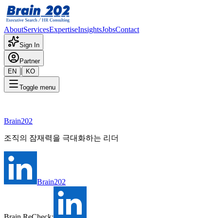
About
Services
Expertise
Insights
Jobs
Contact
Sign In
Partner
|
EN
KO
Toggle menu
Loading...
Brain202
조직의 잠재력을 극대화하는 리더
Brain202
Brain ReCheck: