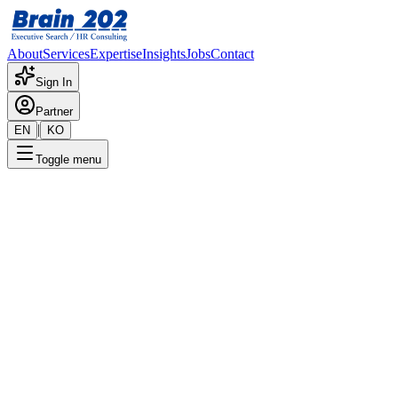
About
Services
Expertise
Insights
Jobs
Contact
Sign In
Partner
|
EN
KO
Toggle menu
← 채용공고 목록
마케팅리더(팀장-부문장)
기밀
게시일
:
7/30/2025
Apply Now
포지션 개요
해당 포지션에 대한 상세 정보입니다. 자세한 내용은 담당 컨설