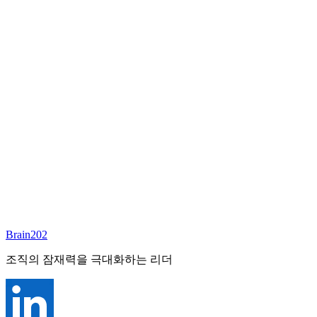
담당 컨설턴트
안우상
파트너
Email:
joseph.ahn@brain202.co.kr
Brain202 AI에게 질문하세요
포지션 정보
담당 컨설턴트
안우상
상태
진행중
레벨
고용형태
Deep Tech
경력
23+
산업
Brain202
Technology, Cloud
조직의 잠재력을 극대화하는 리더