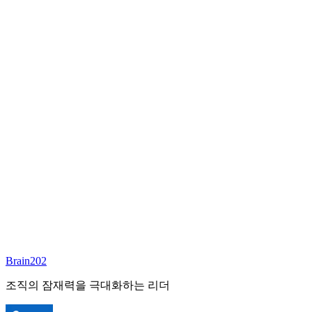
최종 합류
담당 컨설턴트
배정 예정
준비중
이 포지션의 담당 컨설턴트가 곧 배정될 예정입니다.
Brain202 AI에게 질문하세요
포지션 정보
담당 컨설턴트
안종현
상태
진행중
레벨
고용형태
정규직
경력
N/A
산업
Brain202
조직의 잠재력을 극대화하는 리더