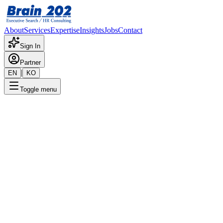
About
Services
Expertise
Insights
Jobs
Contact
Sign In
Partner
|
EN
KO
Toggle menu
← 채용공고 목록
자동차 부품 생산 기술 (SMT /
후가공)
기밀
게시일
:
2/7/2024
Apply Now
포지션 개요