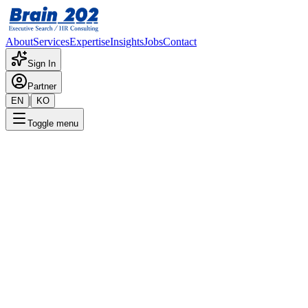
About
Services
Expertise
Insights
Jobs
Contact
Sign In
Partner
|
EN
KO
Toggle menu
← 채용공고 목록
주택사업본부 모듈러 기술상품
TF 기술원가_대리~차장급
기밀
게시일
:
2/29/2024
Apply Now
포지션 개요