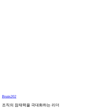
최종 합류
담당 컨설턴트
이서연
부대표 겸 파트너
Email:
sharon@brain202.co.kr
Brain202 AI에게 질문하세요
포지션 정보
담당 컨설턴트
이서연
상태
진행중
레벨
고용형태
Exec Search
경력
20+
산업
Brain202
Prof. Svcs (General)
조직의 잠재력을 극대화하는 리더