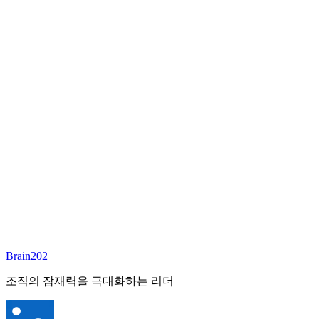
담당 컨설턴트
김달원
부사장
Email:
laywon@brain202.co.kr
Brain202 AI에게 질문하세요
포지션 정보
담당 컨설턴트
김달원
상태
진행중
레벨
고용형태
Exec Search
경력
35+
산업
Brain202
Finance/Tech/Industry
조직의 잠재력을 극대화하는 리더