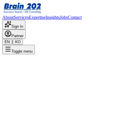
About
Services
Expertise
Insights
Jobs
Contact
Sign In
Partner
|
EN
KO
Toggle menu
← 채용공고 목록
전략마케팅
기밀
게시일
:
5/10/2024
Apply Now
포지션 개요
해당 포지션에 대한 상세 정보입니다. 자세한 내용은 담당 컨