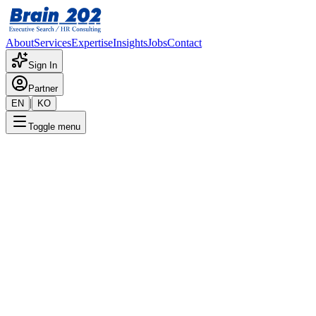
About
Services
Expertise
Insights
Jobs
Contact
Sign In
Partner
|
EN
KO
Toggle menu
← 채용공고 목록
사내변호사_해외(1명)
기밀
게시일
:
9/12/2025
Apply Now
포지션 개요
해당 포지션에 대한 상세 정보입니다. 자세한 내용은 담당 컨