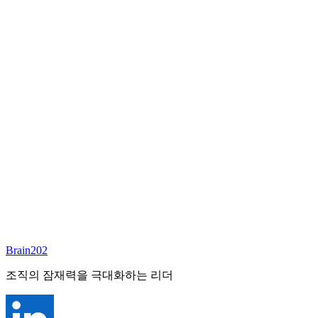
담당 컨설턴트
이서연
부대표 겸 파트너
Email:
sharon@brain202.co.kr
Brain202 AI에게 질문하세요
포지션 정보
담당 컨설턴트
이서연
상태
진행중
레벨
고용형태
Exec Search
경력
20+
산업
Brain202
Prof. Svcs (General)
조직의 잠재력을 극대화하는 리더