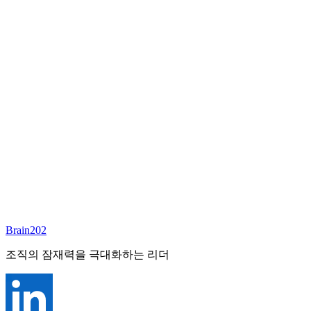
담당 컨설턴트
이서연
부대표 겸 파트너
Email:
sharon@brain202.co.kr
Brain202 AI에게 질문하세요
포지션 정보
담당 컨설턴트
이서연
상태
진행중
레벨
고용형태
Exec Search
경력
20+
산업
Brain202
Prof. Svcs (General)
조직의 잠재력을 극대화하는 리더