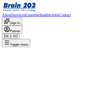
About
Services
Expertise
Insights
Jobs
Contact
Sign In
Partner
|
EN
KO
Toggle menu
← 채용공고 목록
품질보증담당_사원~대리급
기밀
게시일
:
10/30/2024
Apply Now
포지션 개요
해당 포지션에 대한 상세 정보입니다. 자세한 내용은 담당 컨설