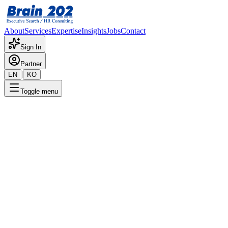
About
Services
Expertise
Insights
Jobs
Contact
Sign In
Partner
|
EN
KO
Toggle menu
← 채용공고 목록
ERP컨설팅팀: SAP TECH 컨
설팅 (10년 - 20년)
기밀
게시일
:
5/10/2024
Apply Now
포지션 개요