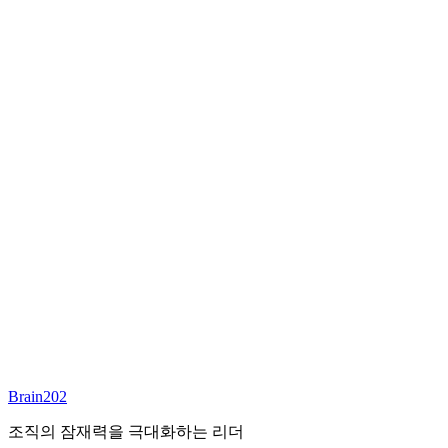
최종 합류
담당 컨설턴트
안우상
파트너
Email:
joseph.ahn@brain202.co.kr
Brain202 AI에게 질문하세요
포지션 정보
담당 컨설턴트
안우상
상태
진행중
레벨
고용형태
Deep Tech
경력
23+
산업
Brain202
Technology, Cloud
조직의 잠재력을 극대화하는 리더