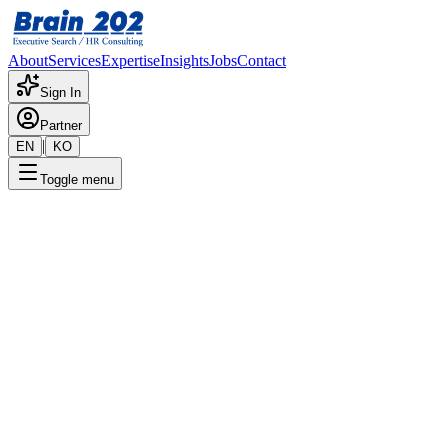
About
Services
Expertise
Insights
Jobs
Contact
Sign In
Partner
|
EN
KO
Toggle menu
← 채용공고 목록
영업_과장-차장
기밀
게시일
:
8/27/2024
Apply Now
포지션 개요
해당 포지션에 대한 상세 정보입니다. 자세한 내용은 담당 컨설