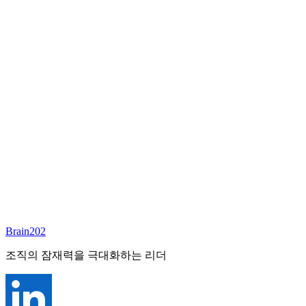
담당 컨설턴트
김달원
부사장
Email:
laywon@brain202.co.kr
Brain202 AI에게 질문하세요
포지션 정보
담당 컨설턴트
김달원
상태
진행중
레벨
고용형태
Exec Search
경력
35+
산업
Brain202
Finance/Tech/Industry
조직의 잠재력을 극대화하는 리더