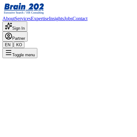
About
Services
Expertise
Insights
Jobs
Contact
Sign In
Partner
|
EN
KO
Toggle menu
← 채용공고 목록
바이오회사 IS팀: eWM 운영
(3-7년)
기밀
게시일
:
2/29/2024
Apply Now
포지션 개요