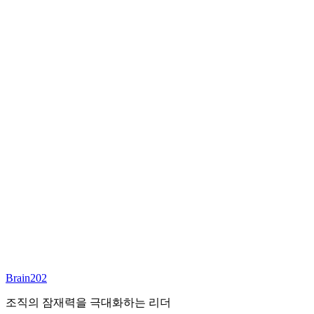
최종 합류
담당 컨설턴트
안우상
파트너
Email:
joseph.ahn@brain202.co.kr
Brain202 AI에게 질문하세요
포지션 정보
담당 컨설턴트
안우상
상태
진행중
레벨
고용형태
Deep Tech
경력
23+
산업
Brain202
Technology, Cloud
조직의 잠재력을 극대화하는 리더