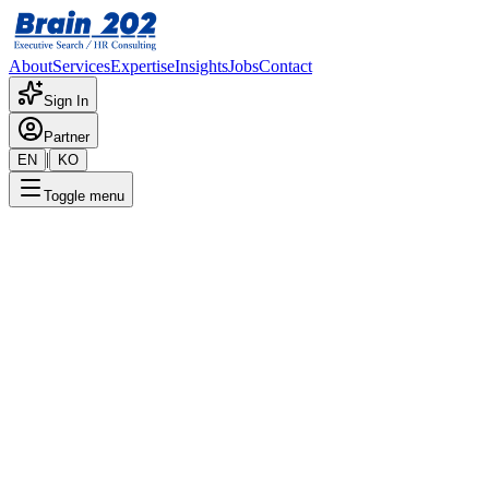
About
Services
Expertise
Insights
Jobs
Contact
Sign In
Partner
|
EN
KO
Toggle menu
← 채용공고 목록
경리·회계
기밀
게시일
:
7/21/2025
Apply Now
포지션 개요
해당 포지션에 대한 상세 정보입니다. 자세한 내용은 담당 컨