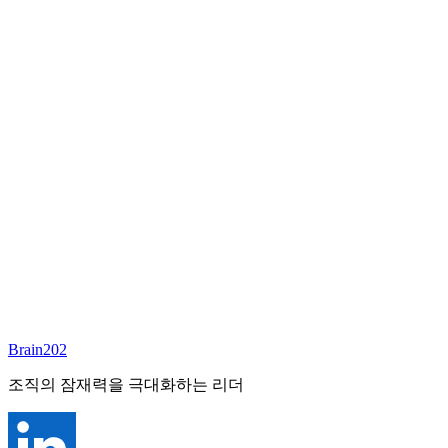
담당 컨설턴트
심향희
Founder & CEO
Email:
annieshim@brain202.co.kr
Brain202 AI에게 질문하세요
포지션 정보
담당 컨설턴트
심향희
상태
진행중
레벨
고용형태
General Mgmt
경력
30+
산업
Brain202
All-Rounder (All Industries)
조직의 잠재력을 극대화하는 리더