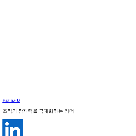
담당 컨설턴트
배정 예정
준비중
이 포지션의 담당 컨설턴트가 곧 배정될 예정입니다.
Brain202 AI에게 질문하세요
포지션 정보
담당 컨설턴트
안종현
상태
진행중
레벨
고용형태
정규직
경력
N/A
산업
Brain202
조직의 잠재력을 극대화하는 리더