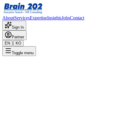
About
Services
Expertise
Insights
Jobs
Contact
Sign In
Partner
|
EN
KO
Toggle menu
← 채용공고 목록
재무회계(내부회계관리)
기밀
게시일
:
7/15/2024
Apply Now
포지션 개요
해당 포지션에 대한 상세 정보입니다. 자세한 내용은 담당 컨