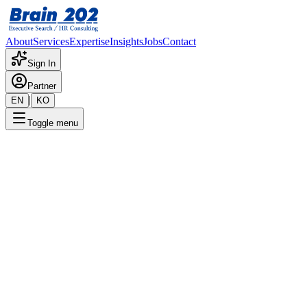
About
Services
Expertise
Insights
Jobs
Contact
Sign In
Partner
|
EN
KO
Toggle menu
← 채용공고 목록
TV/IT 사업부_DDI Analog
Design_선임~책임(update)
기밀
게시일
:
6/12/2024
Apply Now
포지션 개요