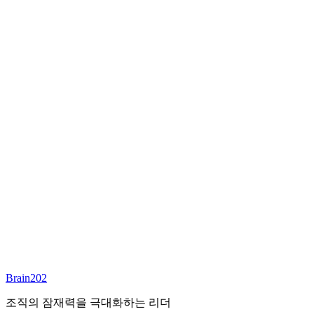
최종 합류
담당 컨설턴트
이서연
부대표 겸 파트너
Email:
sharon@brain202.co.kr
Brain202 AI에게 질문하세요
포지션 정보
담당 컨설턴트
이서연
상태
진행중
레벨
고용형태
Exec Search
경력
20+
산업
Brain202
Prof. Svcs (General)
조직의 잠재력을 극대화하는 리더