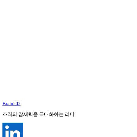
담당 컨설턴트
김달원
부사장
Email:
laywon@brain202.co.kr
Brain202 AI에게 질문하세요
포지션 정보
담당 컨설턴트
김달원
상태
진행중
레벨
고용형태
Exec Search
경력
35+
산업
Brain202
Finance/Tech/Industry
조직의 잠재력을 극대화하는 리더