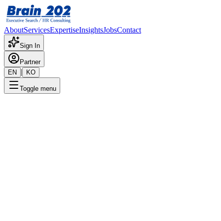
About
Services
Expertise
Insights
Jobs
Contact
Sign In
Partner
|
EN
KO
Toggle menu
← 채용공고 목록
경영혁신팀_대리-과장
기밀
게시일
:
1/9/2024
Apply Now
포지션 개요
해당 포지션에 대한 상세 정보입니다. 자세한 내용은 담당 컨설