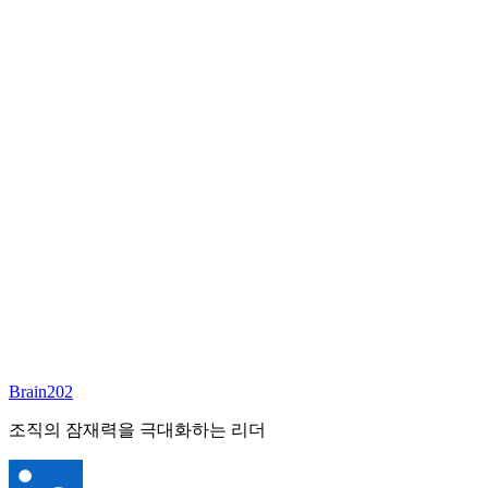
담당 컨설턴트
고남훈
상무이사
Email:
brian@brain202.co.kr
Brain202 AI에게 질문하세요
포지션 정보
담당 컨설턴트
고남훈
상태
진행중
레벨
고용형태
Deep Tech
경력
15+
산업
Brain202
Semiconductor/Display/AI
조직의 잠재력을 극대화하는 리더