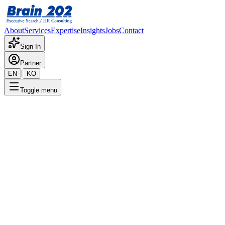
About
Services
Expertise
Insights
Jobs
Contact
Sign In
Partner
|
EN
KO
Toggle menu
← 채용공고 목록
Data Biz. 팀 리더(팀장)
기밀
게시일
:
7/5/2024
Apply Now
포지션 개요
해당 포지션에 대한 상세 정보입니다. 자세한 내용은 담당 컨