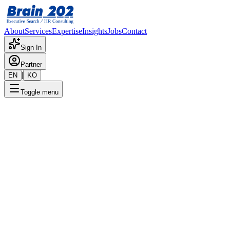
About
Services
Expertise
Insights
Jobs
Contact
Sign In
Partner
|
EN
KO
Toggle menu
← 채용공고 목록
System Engineer_신입
기밀
게시일
:
3/7/2025
Apply Now
포지션 개요
해당 포지션에 대한 상세 정보입니다. 자세한 내용은 담당 컨