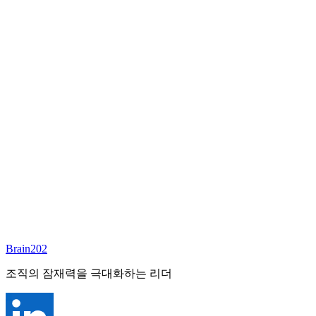
담당 컨설턴트
이서연
부대표 겸 파트너
Email:
sharon@brain202.co.kr
Brain202 AI에게 질문하세요
포지션 정보
담당 컨설턴트
이서연
상태
진행중
레벨
고용형태
Exec Search
경력
20+
산업
Brain202
Prof. Svcs (General)
조직의 잠재력을 극대화하는 리더