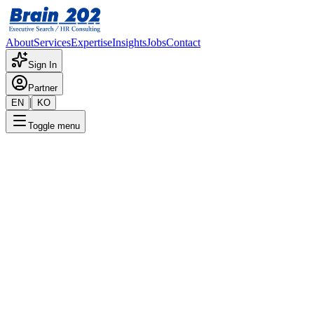
About
Services
Expertise
Insights
Jobs
Contact
Sign In
Partner
|
EN
KO
Toggle menu
← 채용공고 목록
Design Verification Engineer
기밀
게시일
:
1/4/2024
Apply Now
포지션 개요
해당 포지션에 대한 상세 정보입니다. 자세한 내용은 담당 컨
설턴트에게 문의해 주세요.