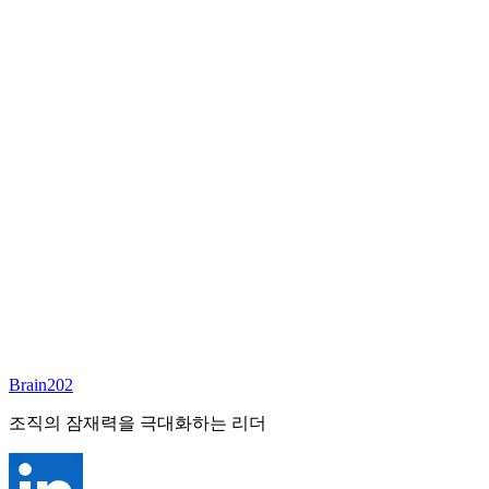
담당 컨설턴트
고남훈
상무이사
Email:
brian@brain202.co.kr
Brain202 AI에게 질문하세요
포지션 정보
담당 컨설턴트
고남훈
상태
진행중
레벨
고용형태
Deep Tech
경력
15+
산업
Brain202
Semiconductor/Display/AI
조직의 잠재력을 극대화하는 리더