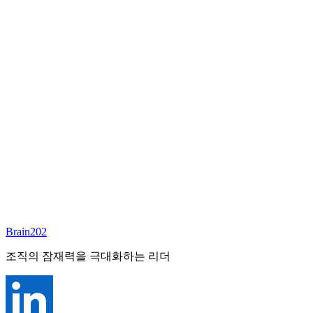
담당 컨설턴트
이서연
부대표 겸 파트너
Email:
sharon@brain202.co.kr
Brain202 AI에게 질문하세요
포지션 정보
담당 컨설턴트
이서연
상태
진행중
레벨
고용형태
Exec Search
경력
20+
산업
Brain202
Prof. Svcs (General)
조직의 잠재력을 극대화하는 리더