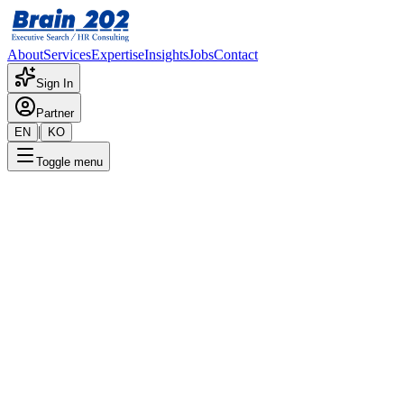
About
Services
Expertise
Insights
Jobs
Contact
Sign In
Partner
|
EN
KO
Toggle menu
← 채용공고 목록
디지털(온라인) 비즈니스 사업
기밀
게시일
:
8/27/2025
Apply Now
포지션 개요
해당 포지션에 대한 상세 정보입니다. 자세한 내용은 담당 컨설