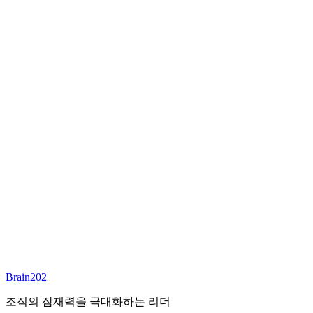
최종 합류
담당 컨설턴트
이서연
부대표 겸 파트너
Email:
sharon@brain202.co.kr
Brain202 AI에게 질문하세요
포지션 정보
담당 컨설턴트
이서연
상태
진행중
레벨
고용형태
Exec Search
경력
20+
산업
Brain202
Prof. Svcs (General)
조직의 잠재력을 극대화하는 리더